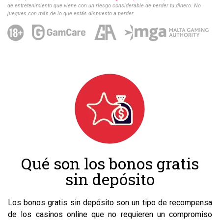
de entretenimiento que viene con un riesgo considerable de perder tu dinero. No
juegues con más de lo que estás dispuesto a perder.
Qué son los bonos gratis
sin depósito
Los bonos gratis sin depósito son un tipo de recompensa
de los casinos online que no requieren un compromiso