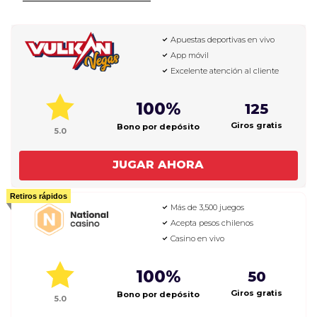
Apuestas deportivas en vivo
App móvil
Excelente atención al cliente
100%
125
Giros gratis
Bono por depósito
5.0
JUGAR AHORA
Retiros rápidos
Más de 3,500 juegos
Acepta pesos chilenos
Casino en vivo
100%
50
Giros gratis
Bono por depósito
5.0