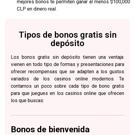
mejores bonos te permiten ganar al menos $100,000
CLP en dinero real.
Tipos de bonos gratis sin
depósito
Los bonos gratis sin depósito tienen una ventaja:
vienen en todo tipo de formas y presentaciones para
ofrecer recompensas que se adapten a los gustos
variados de los casinos online modernos. Te
contamos un poco sobre cada tipo de bono gratis
para que juegues en los casinos online que ofrecen
los que buscas:
Bonos de bienvenida