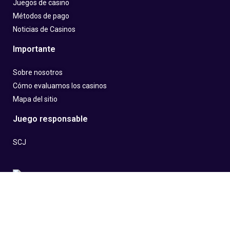
Juegos de casino
Métodos de pago
Noticias de Casinos
Importante
Sobre nosotros
Cómo evaluamos los casinos
Mapa del sitio
Juego responsable
SCJ
© 2026 Casinon.cl