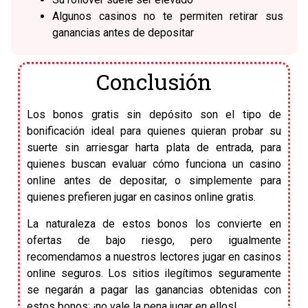
Algunos casinos no te permiten retirar sus
ganancias antes de depositar
Conclusión
Los bonos gratis sin depósito son el tipo de
bonificación ideal para quienes quieran probar su
suerte sin arriesgar harta plata de entrada, para
quienes buscan evaluar cómo funciona un casino
online antes de depositar, o simplemente para
quienes prefieren jugar en casinos online gratis.
La naturaleza de estos bonos los convierte en
ofertas de bajo riesgo, pero igualmente
recomendamos a nuestros lectores jugar en casinos
online seguros. Los sitios ilegítimos seguramente
se negarán a pagar las ganancias obtenidas con
estos bonos: ¡no vale la pena jugar en ellos!