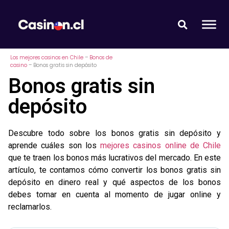
Los mejores casinos en Chile
–
Bonos de
casino
–
Bonos gratis sin depósito
Bonos gratis sin
depósito
Descubre todo sobre los bonos gratis sin depósito y
aprende cuáles son los
mejores casinos online de Chile
que te traen los bonos más lucrativos del mercado. En este
artículo, te contamos cómo convertir los bonos gratis sin
depósito en dinero real y qué aspectos de los bonos
debes tomar en cuenta al momento de jugar online y
reclamarlos.