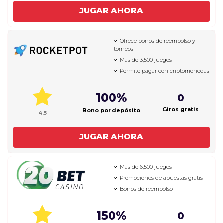
JUGAR AHORA
Ofrece bonos de reembolso y
torneos
Más de 3,500 juegos
Permite pagar con criptomonedas
100%
0
Giros gratis
Bono por depósito
4.5
JUGAR AHORA
Más de 6,500 juegos
Promociones de apuestas gratis
Bonos de reembolso
150%
0