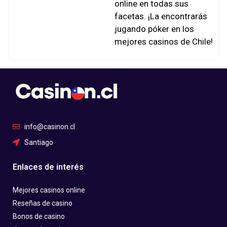
online en todas sus
facetas. ¡La encontrarás
jugando póker en los
mejores casinos de Chile!
info@casinon.cl
Santiago
Enlaces de interés
Mejores casinos online
Reseñas de casino
Bonos de casino