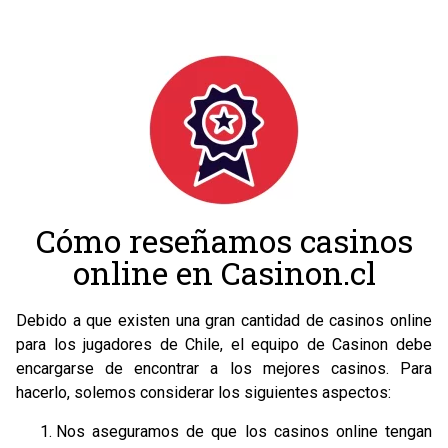
Cómo reseñamos casinos
online en Casinon.cl
Debido a que existen una gran cantidad de casinos online
para los jugadores de Chile, el equipo de Casinon debe
encargarse de encontrar a los mejores casinos. Para
hacerlo, solemos considerar los siguientes aspectos:
Nos aseguramos de que los casinos online tengan