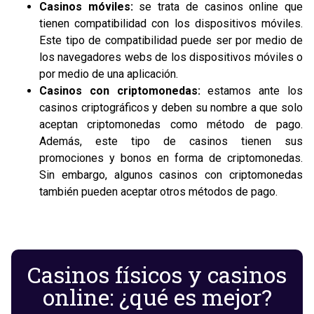
Casinos móviles:
se trata de casinos online que
tienen compatibilidad con los dispositivos móviles.
Este tipo de compatibilidad puede ser por medio de
los navegadores webs de los dispositivos móviles o
por medio de una aplicación.
Casinos con criptomonedas:
estamos ante los
casinos criptográficos y deben su nombre a que solo
aceptan criptomonedas como método de pago.
Además, este tipo de casinos tienen sus
promociones y bonos en forma de criptomonedas.
Sin embargo, algunos casinos con criptomonedas
también pueden aceptar otros métodos de pago.
Casinos físicos y casinos
online: ¿qué es mejor?