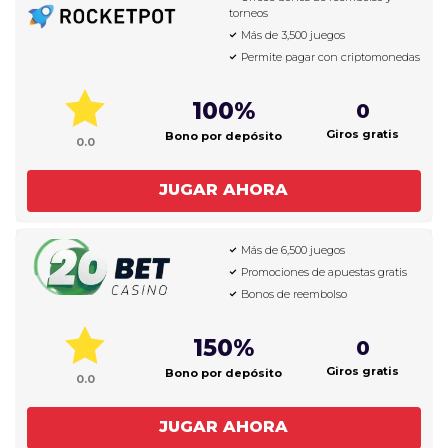
torneos
Más de 3,500 juegos
Permite pagar con criptomonedas
100%
0
Giros gratis
Bono por depósito
0.0
JUGAR AHORA
Más de 6,500 juegos
Promociones de apuestas gratis
Bonos de reembolso
150%
0
Giros gratis
Bono por depósito
0.0
JUGAR AHORA