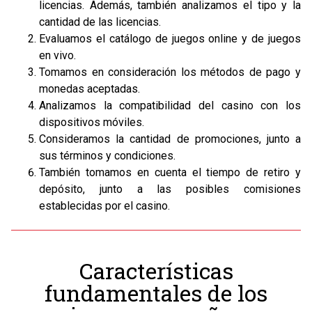
licencias. Además, también analizamos el tipo y la
cantidad de las licencias.
Evaluamos el catálogo de juegos online y de juegos
en vivo.
Tomamos en consideración los métodos de pago y
monedas aceptadas.
Analizamos la compatibilidad del casino con los
dispositivos móviles.
Consideramos la cantidad de promociones, junto a
sus términos y condiciones.
También tomamos en cuenta el tiempo de retiro y
depósito, junto a las posibles comisiones
establecidas por el casino.
Características
fundamentales de los