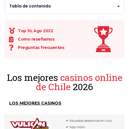
Tabla de contenido
Top 10, Ago 2022
Como reseñamos
Preguntas frecuentes
Los mejores
casinos online
de Chile
2026
LOS MEJORES CASINOS
Apuestas deportivas en vivo
App móvil