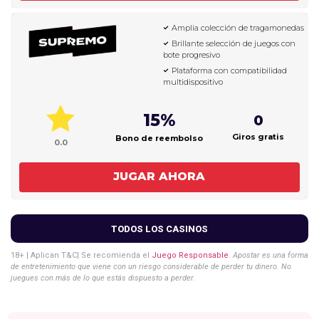
Amplia colección de tragamonedas
Brillante selección de juegos con
bote progresivo
Plataforma con compatibilidad
multidispositivo
15%
0
Giros gratis
Bono de reembolso
0.0
JUGAR AHORA
TODOS LOS CASINOS
18+ | Aplican T&C| Se recomienda el
Juego Responsable
.
Apostar es una forma
de entretenimiento que viene con un riesgo considerable de perder tu dinero. No
juegues con más de lo que estás dispuesto a perder.