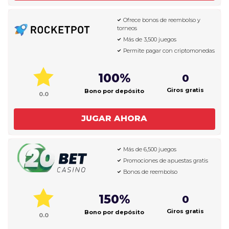
Ofrece bonos de reembolso y
torneos
Más de 3,500 juegos
Permite pagar con criptomonedas
100%
0
Giros gratis
Bono por depósito
0.0
JUGAR AHORA
Más de 6,500 juegos
Promociones de apuestas gratis
Bonos de reembolso
150%
0
Giros gratis
Bono por depósito
0.0