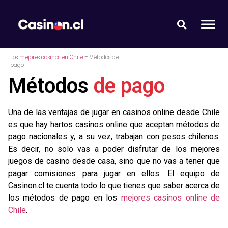
Los mejores casinos en Chile
–
Métodos de
pago
Métodos
de pago
Una de las ventajas de jugar en casinos online desde Chile
es que hay hartos casinos online que aceptan métodos de
pago nacionales y, a su vez, trabajan con pesos chilenos.
Es decir, no solo vas a poder disfrutar de los mejores
juegos de casino desde casa, sino que no vas a tener que
pagar comisiones para jugar en ellos. El equipo de
Casinon.cl te cuenta todo lo que tienes que saber acerca de
los métodos de pago en los
mejores casinos online de
Chile
.