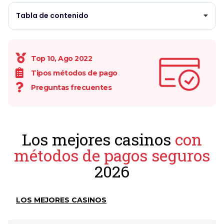
Tabla de contenido
Top 10, Ago 2022
Tipos métodos de pago
Preguntas frecuentes
Los mejores casinos
con
métodos de pagos seguros
2026
LOS MEJORES CASINOS