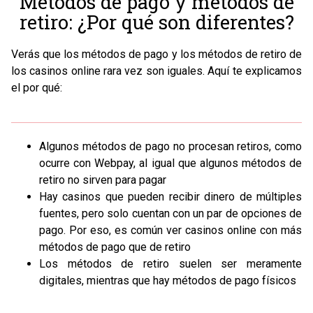
Métodos de pago y métodos de
retiro: ¿Por qué son diferentes?
Verás que los métodos de pago y los métodos de retiro de
los casinos online rara vez son iguales. Aquí te explicamos
el por qué:
Algunos métodos de pago no procesan retiros, como
ocurre con Webpay, al igual que algunos métodos de
retiro no sirven para pagar
Hay casinos que pueden recibir dinero de múltiples
fuentes, pero solo cuentan con un par de opciones de
pago. Por eso, es común ver casinos online con más
métodos de pago que de retiro
Los métodos de retiro suelen ser meramente
digitales, mientras que hay métodos de pago físicos