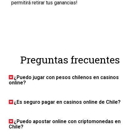
permitirá retirar tus ganancias!
Preguntas frecuentes
¿Puedo jugar con pesos chilenos en casinos
online?
¿Es seguro pagar en casinos online de Chile?
¿Puedo apostar online con criptomonedas en
Chile?