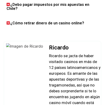
¿Debo pagar impuestos por mis apuestas en
Chile?
¿Cómo retirar dinero de un casino online?
Ricardo
Ricardo se jacta de haber
visitado casinos en más de
12 países latinoamericanos y
europeos. Es amante de las
apuestas deportivas y de las
tragamonedas, así que no
debes sorprenderte si te lo
encuentras jugando en algún
casino móvil cuando está