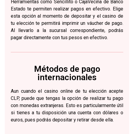
Herramientas como Sencillito o CajaVecina de Banco
Estado te permiten realizar pagos en efectivo. Elige
esta opción al momento de depositar y el casino de
tu elección te permitirá imprimir un váucher de pago.
Al llevarlo a la sucursal correspondiente, podrás
pagar directamente con tus pesos en efectivo.
Métodos de pago
internacionales
Aun cuando el casino online de tu elección acepte
CLP, puede que tengas la opción de realizar tu pago
con monedas extranjeras. Esto es particularmente útil
si tienes a tu disposición una cuenta con dólares o
euros, pues podrás depositar y retirar desde ella.