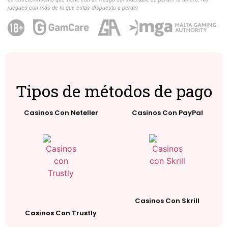
juegues con más de lo que estás dispuesto a perder.
Tipos de métodos de pago
Casinos Con Neteller
Casinos Con PayPal
Casinos Con Skrill
Casinos Con Trustly