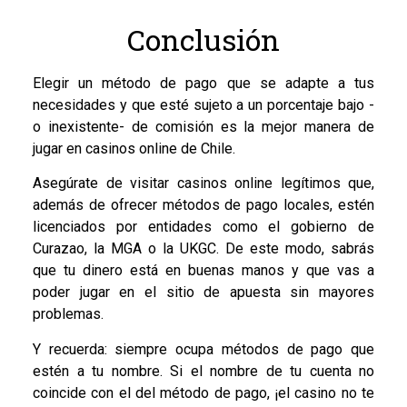
Conclusión
Elegir un método de pago que se adapte a tus
necesidades y que esté sujeto a un porcentaje bajo -
o inexistente- de comisión es la mejor manera de
jugar en casinos online de Chile.
Asegúrate de visitar casinos online legítimos que,
además de ofrecer métodos de pago locales, estén
licenciados por entidades como el gobierno de
Curazao, la MGA o la UKGC. De este modo, sabrás
que tu dinero está en buenas manos y que vas a
poder jugar en el sitio de apuesta sin mayores
problemas.
Y recuerda: siempre ocupa métodos de pago que
estén a tu nombre. Si el nombre de tu cuenta no
coincide con el del método de pago, ¡el casino no te