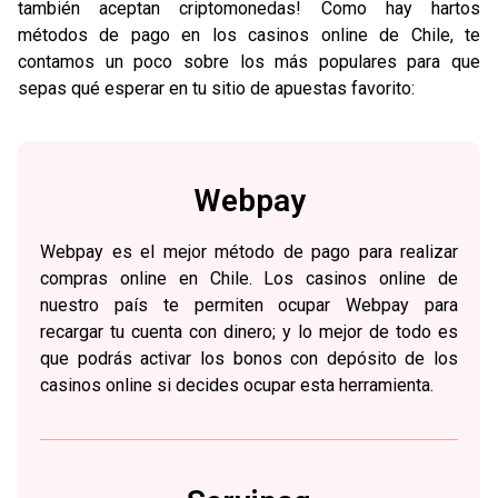
también aceptan criptomonedas! Como hay hartos
métodos de pago en los casinos online de Chile, te
contamos un poco sobre los más populares para que
sepas qué esperar en tu sitio de apuestas favorito:
Webpay
Webpay es el mejor método de pago para realizar
compras online en Chile. Los casinos online de
nuestro país te permiten ocupar Webpay para
recargar tu cuenta con dinero; y lo mejor de todo es
que podrás activar los bonos con depósito de los
casinos online si decides ocupar esta herramienta.