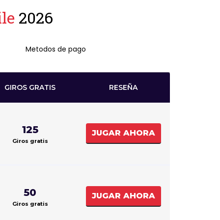
le
2026
Metodos de pago
GIROS GRATIS
RESEÑA
125
JUGAR AHORA
Giros gratis
50
JUGAR AHORA
Giros gratis