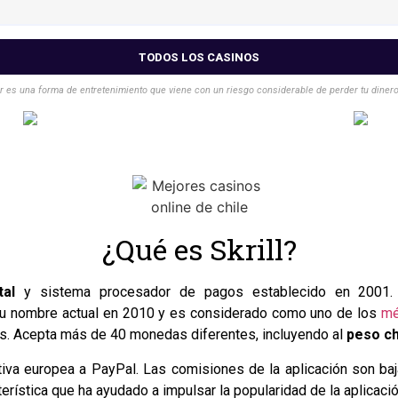
TODOS LOS CASINOS
r es una forma de entretenimiento que viene con un riesgo considerable de perder tu diner
¿Qué es Skrill?
tal
y sistema procesador de pagos establecido en 2001.
 su nombre actual en 2010 y es considerado como uno de los
mé
s. Acepta más de 40 monedas diferentes, incluyendo al
peso ch
nativa europea a PayPal. Las comisiones de la aplicación son ba
terística que ha ayudado a impulsar la popularidad de la aplicació