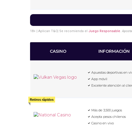
18+ | Aplican T&C| Se recomienda el
Juego Responsable
.
Aposta
CASINO
INFORMACIÓN
Apuestas deportivas en vi
App móvil
Excelente atención al clie
Retiros rápidos
Más de 3,500 juegos
Acepta pesos chilenos
Casino en vivo