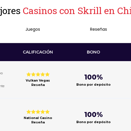
jores
Casinos con Skrill en Chi
Juegos
Reseñas
CALIFICACIÓN
BONO
vo
100%
Vulkan Vegas
Bono por depósito
Reseña
nte
100%
National Casino
Bono por depósito
Reseña