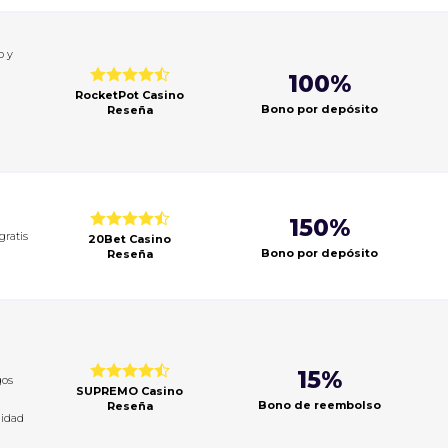
o y
100%
RocketPot Casino
Bono por depósito
Reseña
150%
ratis
20Bet Casino
Bono por depósito
Reseña
15%
gos
SUPREMO Casino
Bono de reembolso
Reseña
lidad