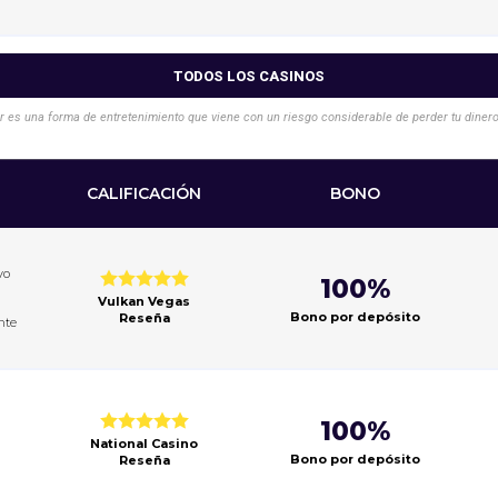
TODOS LOS CASINOS
r es una forma de entretenimiento que viene con un riesgo considerable de perder tu diner
CALIFICACIÓN
BONO
vo
100%
Vulkan Vegas
Bono por depósito
Reseña
nte
100%
National Casino
Bono por depósito
Reseña