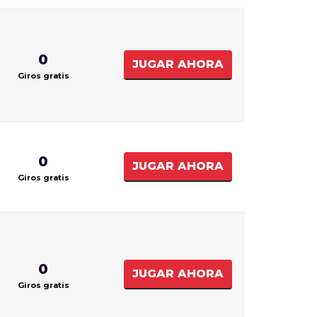
0
JUGAR AHORA
Giros gratis
0
JUGAR AHORA
Giros gratis
0
JUGAR AHORA
Giros gratis