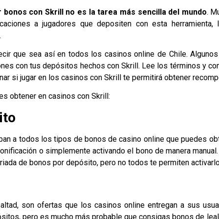
 bonos con Skrill no es la tarea más sencilla del mundo
. M
ificaciones a jugadores que depositen con esta herramienta,
.
cir que sea así en todos los casinos online de Chile. Algunos
ones con tus depósitos hechos con Skrill. Lee los términos y co
ar si jugar en los casinos con Skrill te permitirá obtener recom
s obtener en casinos con Skrill:
ito
an a todos los tipos de bonos de casino online que puedes obten
onificación o simplemente activando el bono de manera manual.
ariada de bonos por depósito, pero no todos te permiten activarl
altad, son ofertas que los casinos online entregan a sus usua
sitos, pero es mucho más probable que consigas bonos de leal