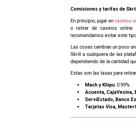
Comisiones y tarifas de Skril
En principio, jugar en
casinos on
o retirar de casinos online
recomendamos evitar este tipo 
Las cosas cambian un poco una v
Skrill a cualquiera de las pla
dependiendo de la cantidad que 
Estas son las tasas para retira
Mach y Khipu
: 0.99%
Acuenta, CajaVecina, 
ServiEstado, Banco Es
Tarjetas Visa, MasterC