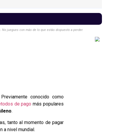
o. No juegues con más de lo que estás dispuesto a perder.
 Previamente conocido como
todos de pago
más populares
ileno
.
jas, tanto al momento de pagar
n a nivel mundial.