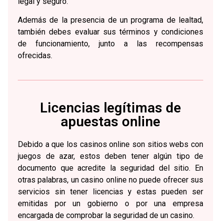
legal y seguro.
Además de la presencia de un programa de lealtad,
también debes evaluar sus términos y condiciones
de funcionamiento, junto a las recompensas
ofrecidas.
Licencias legítimas de
apuestas online
Debido a que los casinos online son sitios webs con
juegos de azar, estos deben tener algún tipo de
documento que acredite la seguridad del sitio. En
otras palabras, un casino online no puede ofrecer sus
servicios sin tener licencias y estas pueden ser
emitidas por un gobierno o por una empresa
encargada de comprobar la seguridad de un casino.