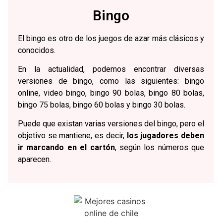
Bingo
El bingo es otro de los juegos de azar más clásicos y
conocidos.
En la actualidad, podemos encontrar diversas
versiones de bingo, como las siguientes: bingo
online, video bingo, bingo 90 bolas, bingo 80 bolas,
bingo 75 bolas, bingo 60 bolas y bingo 30 bolas.
Puede que existan varias versiones del bingo, pero el
objetivo se mantiene, es decir,
los jugadores deben
ir marcando en el cartón
, según los números que
aparecen.