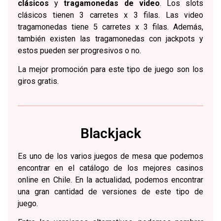
clásicos
y
tragamonedas de
video
. Los slots
clásicos tienen 3 carretes x 3 filas. Las video
tragamonedas tiene 5 carretes x 3 filas. Además,
también existen las tragamonedas con jackpots y
estos pueden ser progresivos o no.
La mejor promoción para este tipo de juego son los
giros gratis.
Blackjack
Es uno de los varios juegos de mesa que podemos
encontrar en el catálogo de los mejores casinos
online en Chile. En la actualidad, podemos encontrar
una gran cantidad de versiones de este tipo de
juego.