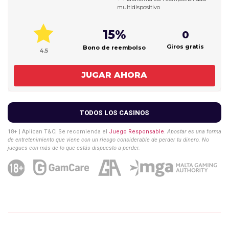
multidispositivo
15%
0
Giros gratis
Bono de reembolso
4.5
JUGAR AHORA
TODOS LOS CASINOS
18+ | Aplican T&C| Se recomienda el
Juego Responsable
.
Apostar es una forma
de entretenimiento que viene con un riesgo considerable de perder tu dinero. No
juegues con más de lo que estás dispuesto a perder.