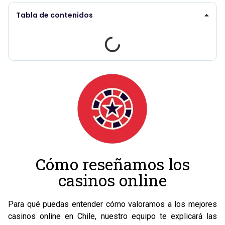
Tabla de contenidos
Cómo reseñamos los
casinos online
Para qué puedas entender cómo valoramos a los mejores
casinos online en Chile, nuestro equipo te explicará las