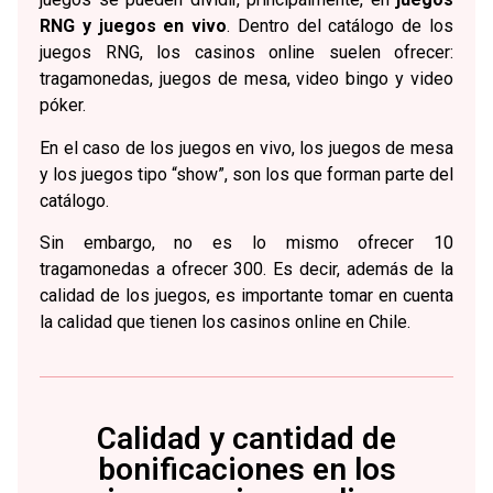
RNG y juegos en vivo
. Dentro del catálogo de los
juegos RNG, los casinos online suelen ofrecer:
tragamonedas, juegos de mesa, video bingo y video
póker.
En el caso de los juegos en vivo, los juegos de mesa
y los juegos tipo “show”, son los que forman parte del
catálogo.
Sin embargo, no es lo mismo ofrecer 10
tragamonedas a ofrecer 300. Es decir, además de la
calidad de los juegos, es importante tomar en cuenta
la calidad que tienen los casinos online en Chile.
Calidad y cantidad de
bonificaciones en los