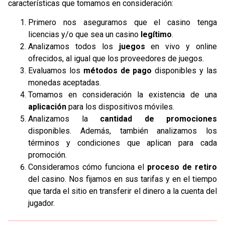
características que tomamos en consideración:
Primero nos aseguramos que el casino tenga
licencias y/o que sea un casino
legítimo
.
Analizamos todos los
juegos
en vivo y online
ofrecidos, al igual que los proveedores de juegos.
Evaluamos los
métodos de pago
disponibles y las
monedas aceptadas.
Tomamos en consideración la existencia de una
aplicación
para los dispositivos móviles.
Analizamos la
cantidad de promociones
disponibles. Además, también analizamos los
términos y condiciones que aplican para cada
promoción.
Consideramos cómo funciona el
proceso de retiro
del casino. Nos fijamos en sus tarifas y en el tiempo
que tarda el sitio en transferir el dinero a la cuenta del
jugador.