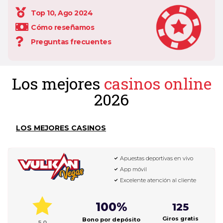
Top 10, Ago 2024
Cómo reseñamos
Preguntas frecuentes
Los mejores
casinos online
2026
LOS MEJORES CASINOS
Apuestas deportivas en vivo
App móvil
Excelente atención al cliente
100%
125
Giros gratis
Bono por depósito
5.0