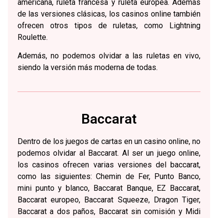
americana, ruleta francesa y ruleta europea. Además
de las versiones clásicas, los casinos online también
ofrecen otros tipos de ruletas, como Lightning
Roulette.
Además, no podemos olvidar a las ruletas en vivo,
siendo la versión más moderna de todas.
Baccarat
Dentro de los juegos de cartas en un casino online, no
podemos olvidar al Baccarat. Al ser un juego online,
los casinos ofrecen varias versiones del baccarat,
como las siguientes: Chemin de Fer, Punto Banco,
mini punto y blanco, Baccarat Banque, EZ Baccarat,
Baccarat europeo, Baccarat Squeeze, Dragon Tiger,
Baccarat a dos paños, Baccarat sin comisión y Midi