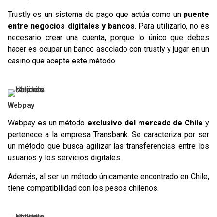
Trustly es un sistema de pago que actúa como un
puente
entre negocios digitales y bancos
. Para utilizarlo, no es
necesario crear una cuenta, porque lo único que debes
hacer es ocupar un banco asociado con trustly y jugar en un
casino que acepte este método.
Webpay
Webpay es un método
exclusivo del mercado de Chile
y
pertenece a la empresa Transbank. Se caracteriza por ser
un método que busca agilizar las transferencias entre los
usuarios y los servicios digitales.
Además, al ser un método únicamente encontrado en Chile,
tiene compatibilidad con los pesos chilenos.