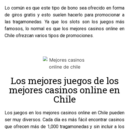
Lo común es que este tipo de bono sea ofrecido en forma
de giros gratis y esto suelen hacerlo para promocionar a
las tragamonedas. Ya que los slots son los juegos más
famosos, lo normal es que los mejores casinos online en
Chile ofrezcan varios tipos de promociones.
Los mejores juegos de los
mejores casinos online en
Chile
Los juegos en los mejores casinos online en Chile pueden
ser muy diversos. Cada día es más fácil encontrar casinos
que ofrecen más de 1,000 tragamonedas y sin incluir a los