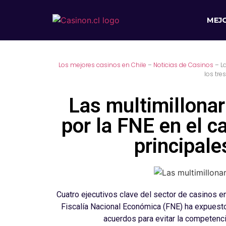
MEJ
Los mejores casinos en Chile
–
Noticias de Casinos
–
L
los tre
Las multimillonar
por la FNE en el c
principale
Cuatro ejecutivos clave del sector de casinos en
Fiscalía Nacional Económica (FNE) ha expuesto
acuerdos para evitar la competenc