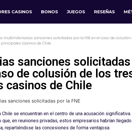
ORES CASINOS
BONOS
JUEGOS
RESEÑAS
MÉ
as multimillonarias sanciones solicitadas por la FNE en el caso de colusión
s principales casinos de Chile
ias sanciones solicitadas
aso de colusión de los tre
s casinos de Chile
 Chile se encuentran en el centro de una acusación significativa.
 que, en reuniones privadas, estos empresarios habrían llegado
ia, repartiéndose las concesiones de forma ventajosa.