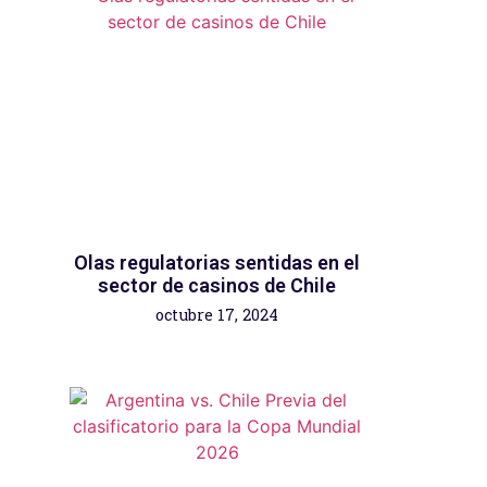
Olas regulatorias sentidas en el
sector de casinos de Chile
octubre 17, 2024