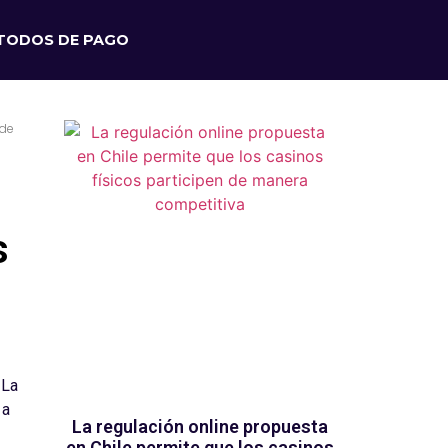
TODOS DE PAGO
 de
s
 La
 a
La regulación online propuesta
en Chile permite que los casinos