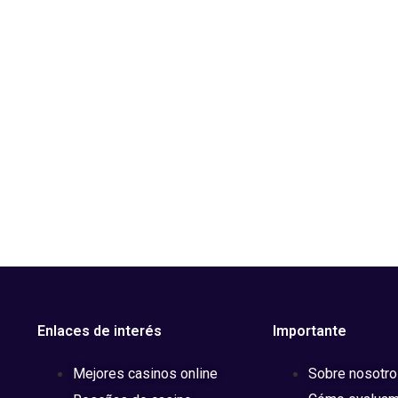
Enlaces de interés
Importante
Mejores casinos online
Sobre nosotr