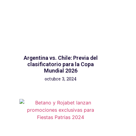
Argentina vs. Chile: Previa del
clasificatorio para la Copa
Mundial 2026
octubre 3, 2024