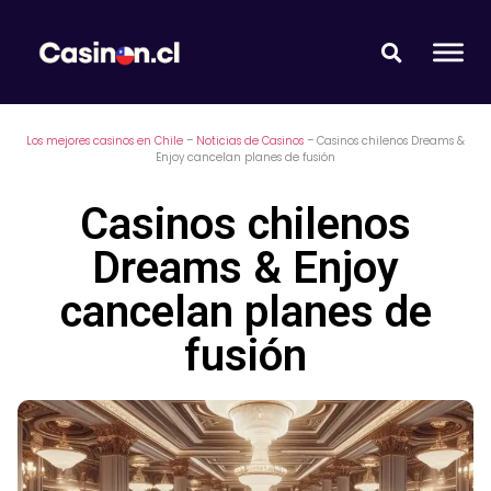
Los mejores casinos en Chile
–
Noticias de Casinos
–
Casinos chilenos Dreams &
Enjoy cancelan planes de fusión
Casinos chilenos
Dreams & Enjoy
cancelan planes de
fusión