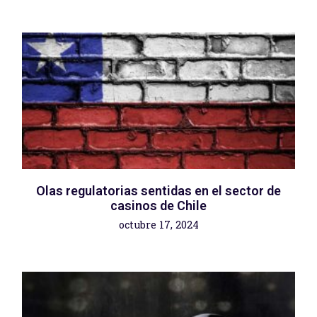
Olas regulatorias sentidas en el sector de
casinos de Chile
octubre 17, 2024