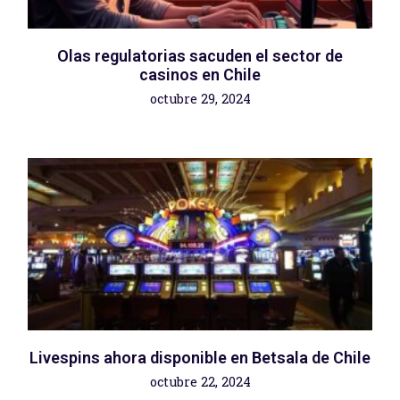
Olas regulatorias sacuden el sector de
casinos en Chile
octubre 29, 2024
Livespins ahora disponible en Betsala de Chile
octubre 22, 2024