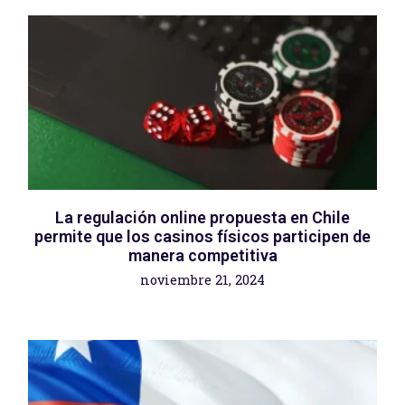
La regulación online propuesta en Chile
permite que los casinos físicos participen de
manera competitiva
noviembre 21, 2024