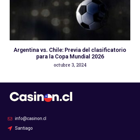
Argentina vs. Chile: Previa del clasificatorio
para la Copa Mundial 2026
octubre 3, 2024
info@casinon.cl
Santiago