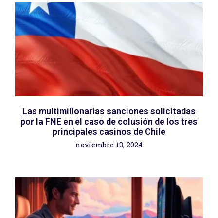
Las multimillonarias sanciones solicitadas
por la FNE en el caso de colusión de los tres
principales casinos de Chile
noviembre 13, 2024