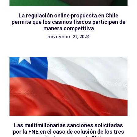
La regulación online propuesta en Chile
permite que los casinos físicos participen de
manera competitiva
noviembre 21, 2024
Las multimillonarias sanciones solicitadas
por la FNE en el caso de colusión de los tres