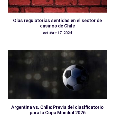
Olas regulatorias sentidas en el sector de
casinos de Chile
octubre 17, 2024
Argentina vs. Chile: Previa del clasificatorio
para la Copa Mundial 2026