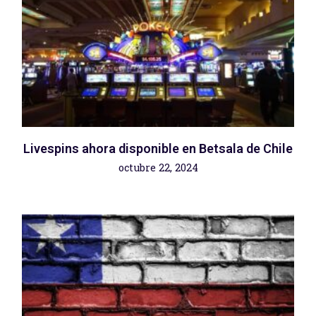
Livespins ahora disponible en Betsala de Chile
octubre 22, 2024