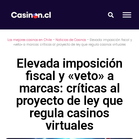
Los mejores casinos en Chile
–
Noticias de Casinos
–
Elevada imposición fiscal y
«veto» a marcas: críticas al proyecto de ley que regula casinos virtuales
Elevada imposición
fiscal y «veto» a
marcas: críticas al
proyecto de ley que
regula casinos
virtuales