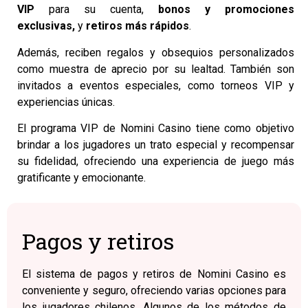
VIP
para su cuenta,
bonos y promociones
exclusivas,
y
retiros más rápidos
.
Además, reciben regalos y obsequios personalizados
como muestra de aprecio por su lealtad. También son
invitados a eventos especiales, como torneos VIP y
experiencias únicas.
El programa VIP de Nomini Casino tiene como objetivo
brindar a los jugadores un trato especial y recompensar
su fidelidad, ofreciendo una experiencia de juego más
gratificante y emocionante.
Pagos y retiros
El sistema de pagos y retiros de Nomini Casino es
conveniente y seguro, ofreciendo varias opciones para
los jugadores chilenos. Algunos de los métodos de