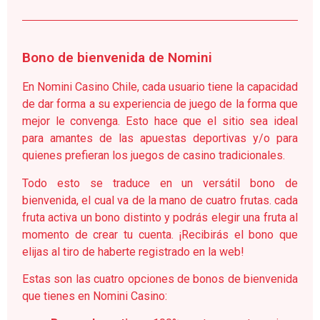
Bono de bienvenida de Nomini
En Nomini Casino Chile, cada usuario tiene la capacidad
de dar forma a su experiencia de juego de la forma que
mejor le convenga. Esto hace que el sitio sea ideal
para amantes de las apuestas deportivas y/o para
quienes prefieran los juegos de casino tradicionales.
Todo esto se traduce en un versátil bono de
bienvenida, el cual va de la mano de cuatro frutas. cada
fruta activa un bono distinto y podrás elegir una fruta al
momento de crear tu cuenta. ¡Recibirás el bono que
elijas al tiro de haberte registrado en la web!
Estas son las cuatro opciones de bonos de bienvenida
que tienes en Nomini Casino: