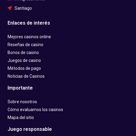
Santiago
Enlaces de interés
Mejores casinos online
Reseñas de casino
Bonos de casino
Juegos de casino
Métodos de pago
Noticias de Casinos
Importante
Sobre nosotros
Cómo evaluamos los casinos
Mapa del sitio
Juego responsable