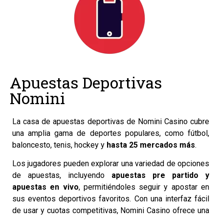
Apuestas Deportivas
Nomini
La casa de apuestas deportivas de Nomini Casino cubre
una amplia gama de deportes populares, como fútbol,
baloncesto, tenis, hockey y
hasta 25 mercados
más
.
Los jugadores pueden explorar una variedad de opciones
de apuestas, incluyendo
apuestas pre partido y
apuestas en vivo
, permitiéndoles seguir y apostar en
sus eventos deportivos favoritos. Con una interfaz fácil
de usar y cuotas competitivas, Nomini Casino ofrece una