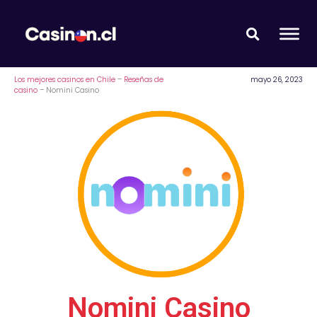
Los mejores casinos en Chile
–
Reseñas de
mayo 26, 2023
casino
–
Nomini Casino
Nomini Casino