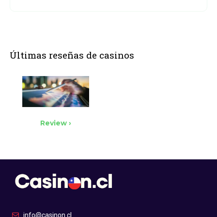
Últimas reseñas de casinos
Review ›
info@casinon.cl