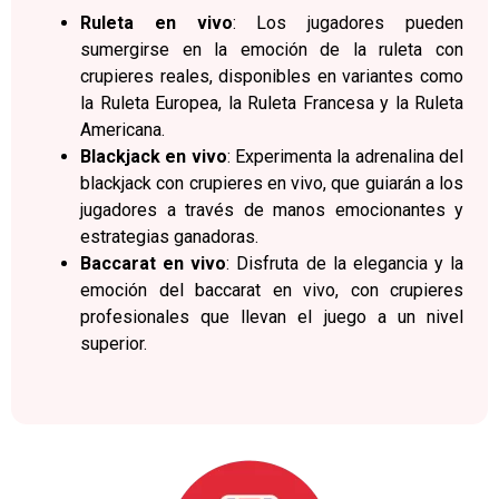
Ruleta en vivo
: Los jugadores pueden
sumergirse en la emoción de la ruleta con
crupieres reales, disponibles en variantes como
la Ruleta Europea, la Ruleta Francesa y la Ruleta
Americana.
Blackjack en vivo
: Experimenta la adrenalina del
blackjack con crupieres en vivo, que guiarán a los
jugadores a través de manos emocionantes y
estrategias ganadoras.
Baccarat en vivo
: Disfruta de la elegancia y la
emoción del baccarat en vivo, con crupieres
profesionales que llevan el juego a un nivel
superior.