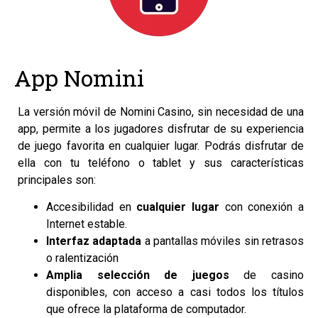
App Nomini
La versión móvil de Nomini Casino, sin necesidad de una
app, permite a los jugadores disfrutar de su experiencia
de juego favorita en cualquier lugar. Podrás disfrutar de
ella con tu teléfono o tablet y sus características
principales son:
Accesibilidad en
cualquier lugar
con conexión a
Internet estable.
Interfaz adaptada
a pantallas móviles sin retrasos
o ralentización
Amplia selección de juegos
de casino
disponibles, con acceso a casi todos los títulos
que ofrece la plataforma de computador.