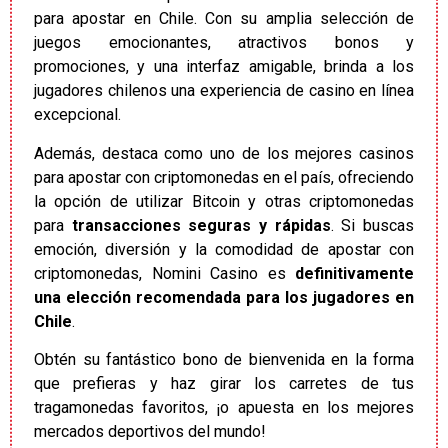
para apostar en Chile. Con su amplia selección de
juegos emocionantes, atractivos bonos y
promociones, y una interfaz amigable, brinda a los
jugadores chilenos una experiencia de casino en línea
excepcional.
Además, destaca como uno de los mejores casinos
para apostar con criptomonedas en el país, ofreciendo
la opción de utilizar Bitcoin y otras criptomonedas
para
transacciones seguras y rápidas
. Si buscas
emoción, diversión y la comodidad de apostar con
criptomonedas, Nomini Casino es
definitivamente
una elección recomendada para los jugadores en
Chile
.
Obtén su fantástico bono de bienvenida en la forma
que prefieras y haz girar los carretes de tus
tragamonedas favoritos, ¡o apuesta en los mejores
mercados deportivos del mundo!