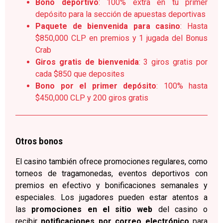
Bono deportivo
: 100% extra en tu primer
depósito para la sección de apuestas deportivas
Paquete de bienvenida para casino
: Hasta
$850,000 CLP en premios y 1 jugada del Bonus
Crab
Giros
gratis de bienvenida
: 3 giros gratis por
cada $850 que deposites
Bono por el primer depósito
: 100% hasta
$450,000 CLP y 200 giros gratis
Otros bonos
El casino también ofrece promociones regulares, como
torneos de tragamonedas, eventos deportivos con
premios en efectivo y bonificaciones semanales y
especiales. Los jugadores pueden estar atentos a
las
promociones en el sitio web
del casino o
recibir
notificaciones por correo electrónico
para