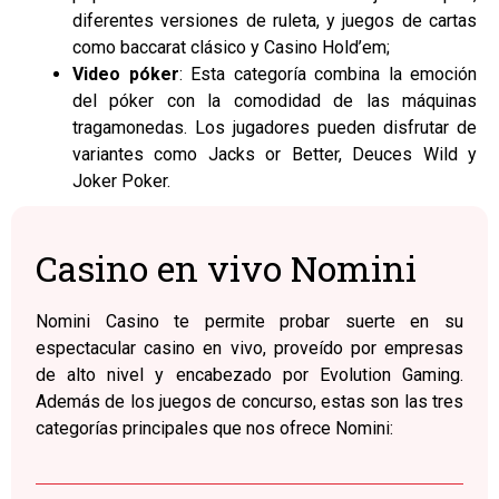
diferentes versiones de ruleta, y juegos de cartas
como baccarat clásico y Casino Hold’em;
Video póker
: Esta categoría combina la emoción
del póker con la comodidad de las máquinas
tragamonedas. Los jugadores pueden disfrutar de
variantes como Jacks or Better, Deuces Wild y
Joker Poker.
Casino en vivo Nomini
Nomini Casino te permite probar suerte en su
espectacular casino en vivo, proveído por empresas
de alto nivel y encabezado por Evolution Gaming.
Además de los juegos de concurso, estas son las tres
categorías principales que nos ofrece Nomini: