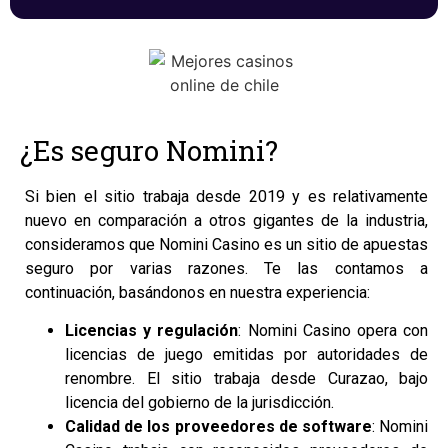
¿Es seguro Nomini?
Si bien el sitio trabaja desde 2019 y es relativamente
nuevo en comparación a otros gigantes de la industria,
consideramos que Nomini Casino es un sitio de apuestas
seguro por varias razones. Te las contamos a
continuación, basándonos en nuestra experiencia:
Licencias y regulación
: Nomini Casino opera con
licencias de juego emitidas por autoridades de
renombre. El sitio trabaja desde Curazao, bajo
licencia del gobierno de la jurisdicción.
Calidad de los proveedores de software
: Nomini