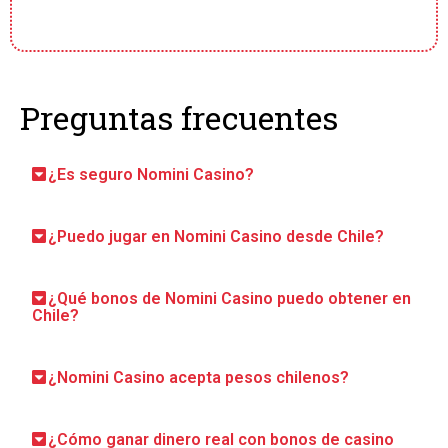
Preguntas frecuentes
¿Es seguro Nomini Casino?
¿Puedo jugar en Nomini Casino desde Chile?
¿Qué bonos de Nomini Casino puedo obtener en
Chile?
¿Nomini Casino acepta pesos chilenos?
¿Cómo ganar dinero real con bonos de casino