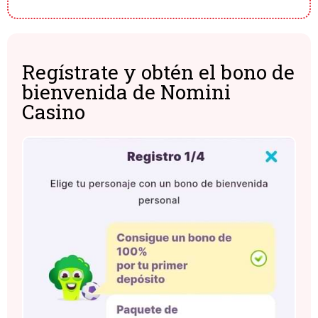
Regístrate y obtén el bono de
bienvenida de Nomini
Casino